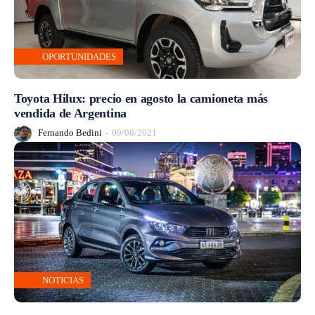
OPORTUNIDADES
Toyota Hilux: precio en agosto la camioneta más
vendida de Argentina
Fernando Bedini
-
09/08/2021
NOTICIAS