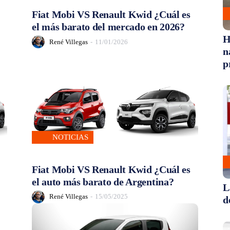
Fiat Mobi VS Renault Kwid ¿Cuál es
el más barato del mercado en 2026?
H
René Villegas
-
11/01/2026
n
p
NOTICIAS
Fiat Mobi VS Renault Kwid ¿Cuál es
el auto más barato de Argentina?
L
René Villegas
-
15/05/2025
d