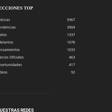
ECCIONES TOP
ticias
5967
endencias
3904
otos
1337
delantos
1078
anzamientos
1033
ecios Oficiales
463
portunidades
417
ideos
92
UESTRAS REDES