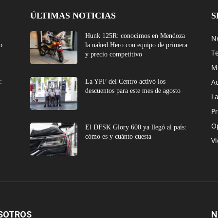
ÚLTIMAS NOTICIAS
S
Hunk 125R: conocimos en Mendoza
No
o
la naked Hero con equipo de primera
T
y precio competitivo
M
A
:
La YPF del Centro activó los
descuentos para este mes de agosto
L
Pr
O
El DFSK Glory 600 ya llegó al país:
cómo es y cuánto cuesta
V
SOTROS
N