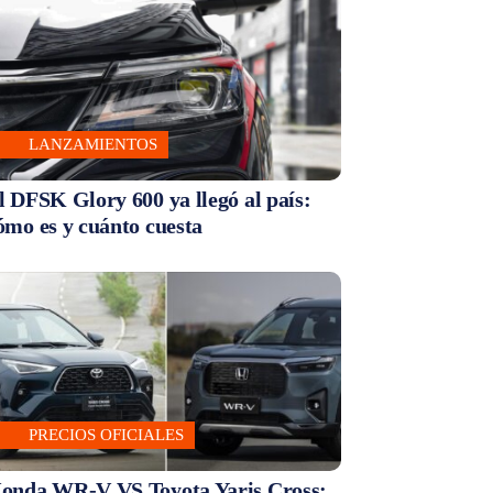
LANZAMIENTOS
l DFSK Glory 600 ya llegó al país:
ómo es y cuánto cuesta
PRECIOS OFICIALES
onda WR-V VS Toyota Yaris Cross: