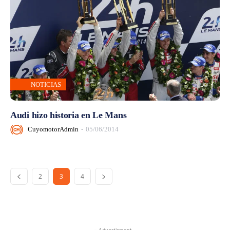
NOTICIAS
Audi hizo historia en Le Mans
CuyomotorAdmin
-
05/06/2014
2
3
4
- Advertisment -