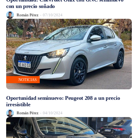
con un precio soñado
Román Pérez
-
07/10/2024
NOTICIAS
Oportunidad seminuevo: Peugeot 208 a un precio
irresistible
Román Pérez
-
04/10/2024