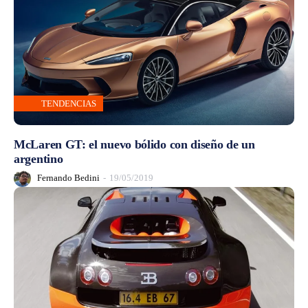
TENDENCIAS
McLaren GT: el nuevo bólido con diseño de un
argentino
Fernando Bedini
-
19/05/2019