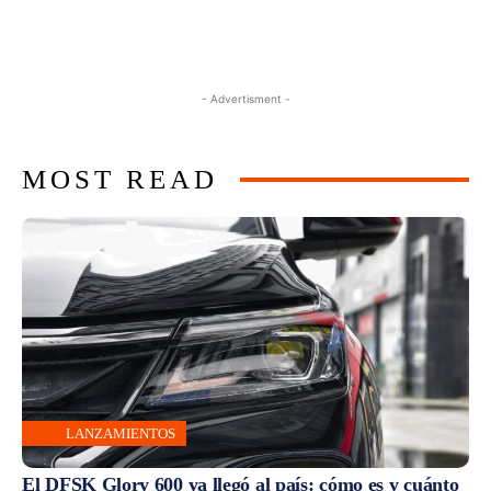
- Advertisment -
MOST READ
LANZAMIENTOS
El DFSK Glory 600 ya llegó al país: cómo es y cuánto