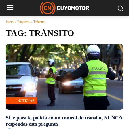
Inicio
Etiquetas
Tránsito
TAG:
TRÁNSITO
NOTICIAS
Si te para la policía en un control de tránsito, NUNCA
respondas esta pregunta