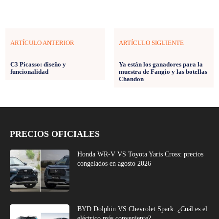
ARTÍCULO ANTERIOR
ARTÍCULO SIGUIENTE
C3 Picasso: diseño y
Ya están los ganadores para la
funcionalidad
muestra de Fangio y las botellas
Chandon
PRECIOS OFICIALES
Honda WR-V VS Toyota Yaris Cross: precios
congelados en agosto 2026
BYD Dolphin VS Chevrolet Spark: ¿Cuál es el
eléctrico más conveniente?