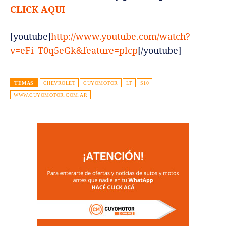
CLICK
AQUI
[youtube]
http://www.youtube.com/watch?
v=eFi_T0q5eGk&feature=plcp
[/youtube]
TEMAS
CHEVROLET
CUYOMOTOR
LT
S10
WWW.CUYOMOTOR.COM.AR