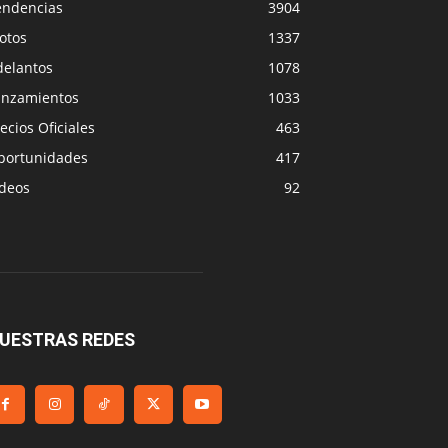
endencias
3904
otos
1337
delantos
1078
anzamientos
1033
ecios Oficiales
463
portunidades
417
ideos
92
UESTRAS REDES