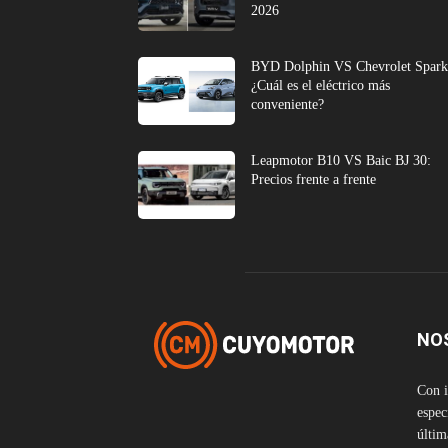
2026
BYD Dolphin VS Chevrolet Spark
¿Cuál es el eléctrico más
conveniente?
Leapmotor B10 VS Baic BJ 30:
Precios frente a frente
NO
Con i
espec
últim