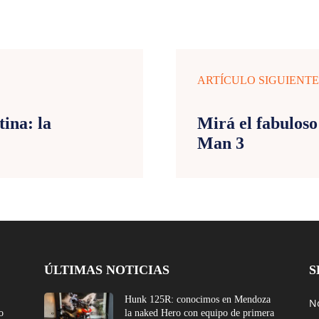
ARTÍCULO SIGUIENT
ina: la
Mirá el fabuloso
Man 3
ÚLTIMAS NOTICIAS
S
Hunk 125R: conocimos en Mendoza
No
o
la naked Hero con equipo de primera