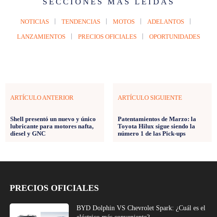
SECCIONES MÁS LEÍDAS
NOTICIAS
TENDENCIAS
MOTOS
ADELANTOS
LANZAMIENTOS
PRECIOS OFICIALES
OPORTUNIDADES
ARTÍCULO ANTERIOR
ARTÍCULO SIGUIENTE
Shell presentó un nuevo y único
Patentamientos de Marzo: la
lubricante para motores nafta,
Toyota Hilux sigue siendo la
diesel y GNC
número 1 de las Pick-ups
PRECIOS OFICIALES
BYD Dolphin VS Chevrolet Spark: ¿Cuál es el