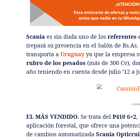
Scania
es sin duda uno de los
referentes
e
(repasá su presencia en el Salón de Bs.As.
transporta a
Uruguay
ya que la empresa s
rubro de los pesados
(más de 300 Cv), d
año teniendo en cuenta desde julio ‘12 a ju
- Adve
EL MÁS VENDIDO.
Se trata del
P410 6×2
,
aplicación forestal, que ofrece una poten
de cambios automatizada
Scania Opticrui