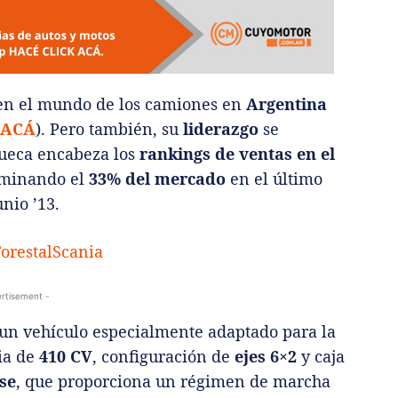
n el mundo de los camiones en
Argentina
ACÁ
). Pero también, su
liderazgo
se
ueca encabeza los
rankings de ventas en el
ominando el
33% del mercado
en el último
nio ’13.
rtisement -
 un vehículo especialmente adaptado para la
cia de
410 CV
, configuración de
ejes 6×2
y caja
se
, que proporciona un régimen de marcha