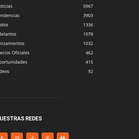
ticias
5967
endencias
3903
otos
1336
delantos
1078
anzamientos
1032
ecios Oficiales
462
portunidades
415
ideos
92
UESTRAS REDES