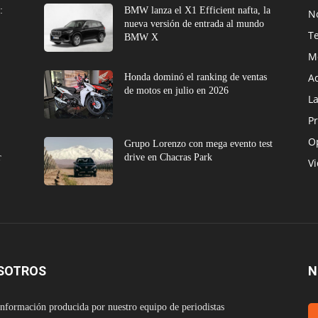
:
BMW lanza el X1 Efficient nafta, la
No
nueva versión de entrada al mundo
T
BMW X
M
A
Honda dominó el ranking de ventas
de motos en julio en 2026
L
Pr
O
e
Grupo Lorenzo con mega evento test
r
drive en Chacras Park
V
SOTROS
N
nformación producida por nuestro equipo de periodistas