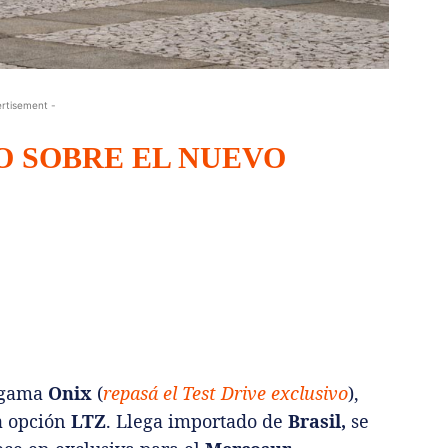
rtisement -
O SOBRE EL NUEVO
a gama
Onix
(
repasá el Test Drive exclusivo
),
a opción
LTZ
. Llega importado de
Brasil,
se