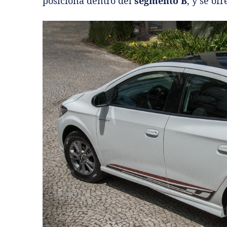
posiciona dentro del
segmento B
, y se of