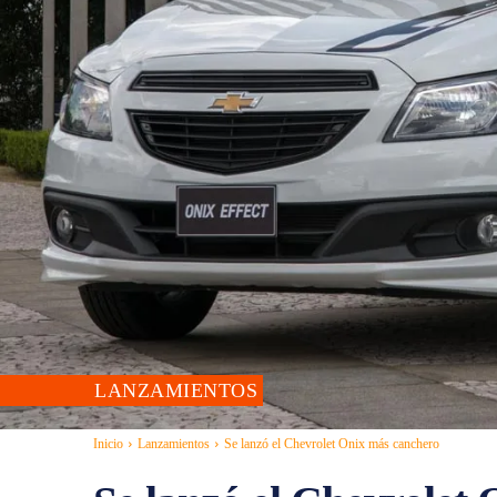
LANZAMIENTOS
Inicio
Lanzamientos
Se lanzó el Chevrolet Onix más canchero