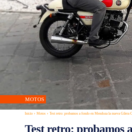
MOTOS
Inicio
Motos
Test retro: probamos a fondo en Mendoza la nueva Gilera 
Test retro: probamos 