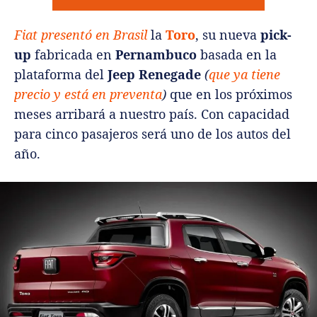
Fiat presentó en Brasil
la
Toro
, su nueva
pick-
up
fabricada en
Pernambuco
basada en la
plataforma del
Jeep Renegade
(
que ya tiene
precio y está en preventa
)
que en los próximos
meses arribará a nuestro país. Con capacidad
para cinco pasajeros será uno de los autos del
año.