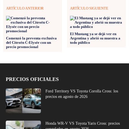
ARTÍCULO ANTERIOR
ARTÍCULO SIGUIENTE
El Mustang ya se dejó ver en
Comenzó la preventa exclusiva
Argentina y abrió su muestra a
del Citroën C-Elysée con un
todo público
precio promocional
PRECIOS OFICIALES
Ford Territory VS Toyota Corolla Cross: los
precios en agosto de 2026
Honda WR-V VS Toyota Yaris Cross: precios
congelados en agosto 2026