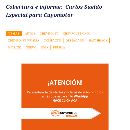
Cobertura e informe: Carlos Sueldo
Especial para Cuyomotor
TEMAS
AUTOS
CHEVROLET
CHEVROLET ONIX
CHEVROLET PRISMA
COMPACTO
DESTACADO
HATCHBACK
MY LINK
NUEVO
ONIX
PRISMA