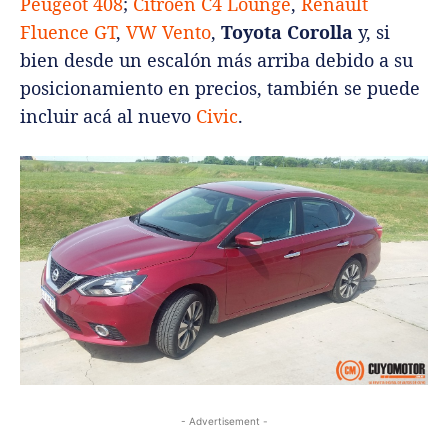
Peugeot 408
;
Citroën C4 Lounge
,
Renault
Fluence GT
,
VW Vento
,
Toyota Corolla
y, si
bien desde un escalón más arriba debido a su
posicionamiento en precios, también se puede
incluir acá al nuevo
Civic
.
- Advertisement -