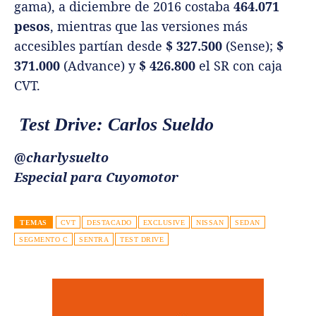
gama), a diciembre de 2016 costaba
464.071
pesos
, mientras que las versiones más
accesibles partían desde
$ 327.500
(Sense);
$
371.000
(Advance) y
$ 426.800
el SR con caja
CVT.
Test Drive: Carlos Sueldo
@charlysuelto
Especial para Cuyomotor
TEMAS
CVT
DESTACADO
EXCLUSIVE
NISSAN
SEDAN
SEGMENTO C
SENTRA
TEST DRIVE