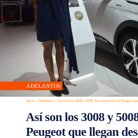
ADELANTOS
Inicio
Adelantos
Así son los 3008 y 5008, los crossovers de Peugeot que 
Así son los 3008 y 5008
Peugeot que llegan de