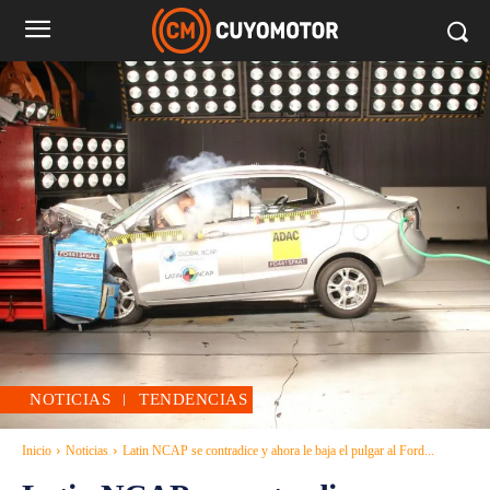
NOTICIAS
TENDENCIAS
Inicio
Noticias
Latin NCAP se contradice y ahora le baja el pulgar al Ford...