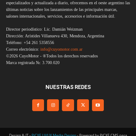
especializados y actualizada a diario, ofrecemos en el oeste argentino las
últimas noticias sobre los lanzamientos de las principales marcas,
salones internacionales, servicios, accesorios e información útil.
Director periodístico: Lic. Damián Weizman
Dirección: Arístides Villanueva 430, Mendoza, Argentina
Teléfono: +54 261 5358556
Correo electrónico:
info@cuyomotor.com.ar
©2026 CuyoMotor - ®Todos los derechos reservados
Marca registrada №: 3.700.020
NUESTRAS REDES
Design & IT -
PiCXE UI/UX Media Design
- Powered by PiCXE CMS para