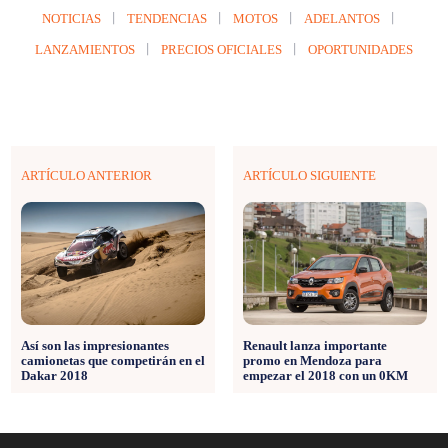
NOTICIAS
TENDENCIAS
MOTOS
ADELANTOS
LANZAMIENTOS
PRECIOS OFICIALES
OPORTUNIDADES
ARTÍCULO ANTERIOR
ARTÍCULO SIGUIENTE
Renault lanza importante
Así son las impresionantes
promo en Mendoza para
camionetas que competirán en el
empezar el 2018 con un 0KM
Dakar 2018