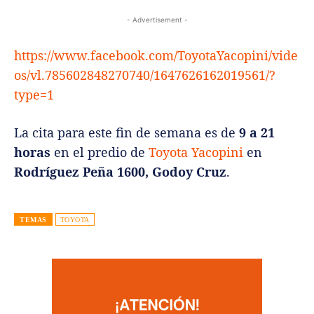
- Advertisement -
https://www.facebook.com/ToyotaYacopini/vide
os/vl.785602848270740/1647626162019561/?
type=1
La cita para este fin de semana es de
9 a 21
horas
en el predio de
Toyota Yacopini
en
Rodríguez Peña 1600, Godoy Cruz
.
TEMAS
TOYOTA