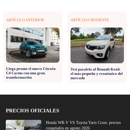
ARTÍCULO ANTERIOR
ARTÍCULO SIGUIENTE
Llega pronto el nuevo Citroën
Test paralelo al Renault Kwid:
C4 Cactus con una gran
el más pequeño y económico del
transformación
mercado
PRECIOS OFICIALES
Honda WR-V VS Toyota Yaris Cross: precios
congelados en agosto 2026