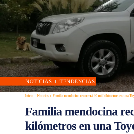
NOTICIAS
TENDENCIAS
Inicio
Noticias
Familia mendocina recorrerá 40 mil kilómetros en una To
Familia mendocina rec
kilómetros en una Toy