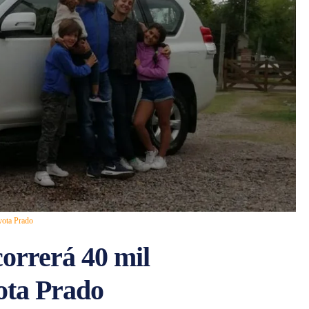
yota Prado
orrerá 40 mil
ota Prado