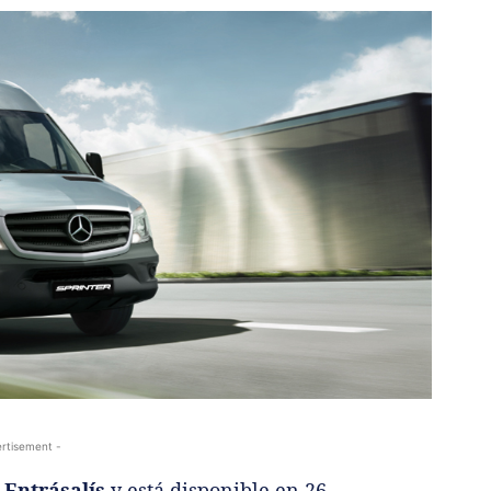
rtisement -
n
Entrásalís
y está disponible en 26