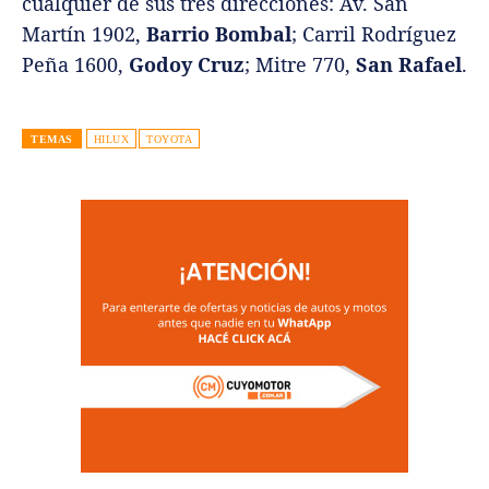
cualquier de sus tres direcciones: Av. San
Martín 1902,
Barrio Bombal
; Carril Rodríguez
Peña 1600,
Godoy Cruz
; Mitre 770,
San Rafael
.
TEMAS
HILUX
TOYOTA