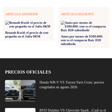
ARTÍCULO ANTERIOR
ARTÍCULO SIGUIENTE
Renault Kwid: el precio de este
pequeño en el Julio 0KM
Autos por menos de $500.000:
este es el compacto Baic D20
subsidiado
PRECIOS OFICIALES
Honda WR-V VS Toyota Yaris Cross: precios
congelados en agosto 2026
BYD Dolphin VS Chevrolet Spark: ¿Cuál es el