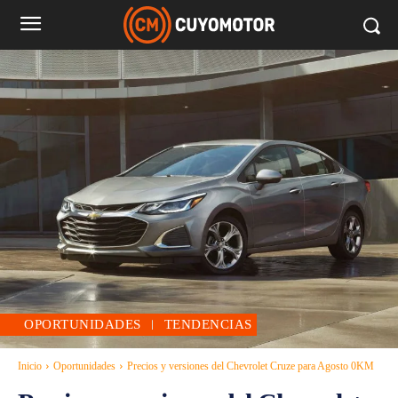
OPORTUNIDADES
TENDENCIAS
Inicio
Oportunidades
Precios y versiones del Chevrolet Cruze para Agosto 0KM