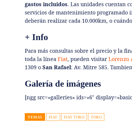
gastos incluidos
. Las unidades cuentan c
servicios de mantenimiento programado in
deberán realizar cada 10.000km, o cuándo 
+ Info
Para más consultas sobre el precio y la f
toda la línea
Fiat
, pueden visitar
Lorenzo 
1309 o
San Rafael
: Av. Mitre 585. Tambie
Galería de imágenes
[ngg src=»galleries» ids=»6″ display=»bas
TEMAS
FIAT
FIAT TORO
TORO