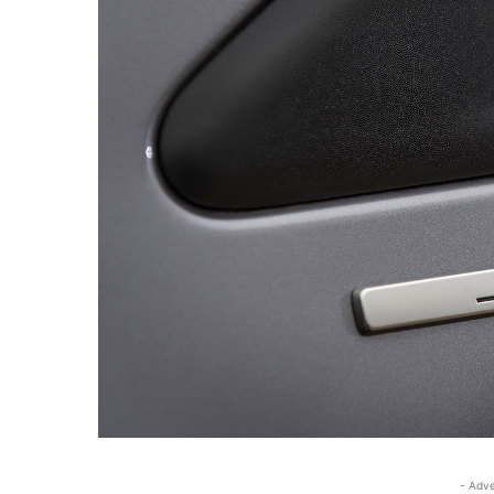
- Adve