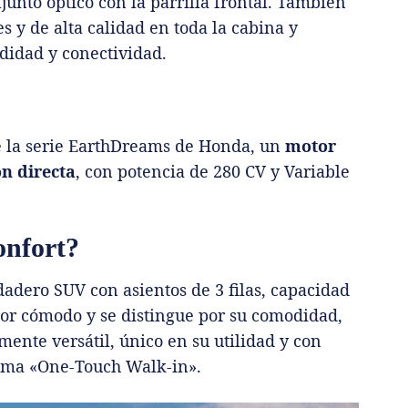
nto óptico con la parrilla frontal. También
s y de alta calidad en toda la cabina y
didad y conectividad.
e la serie EarthDreams de Honda, un
motor
ón directa
, con potencia de 280 CV y Variable
onfort?
rdadero SUV con asientos de 3 ﬁlas, capacidad
rior cómodo y se distingue por su comodidad,
ente versátil, único en su utilidad y con
istema «One-Touch Walk-in».