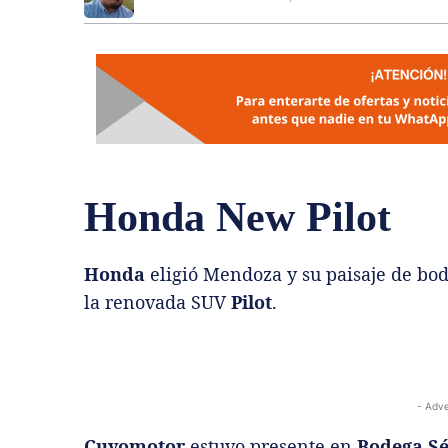
Honda New Pilot
Honda
eligió Mendoza y su paisaje de bod
la renovada SUV
Pilot
.
- Adve
Cuyomotor
estuvo presente en
Bodega S