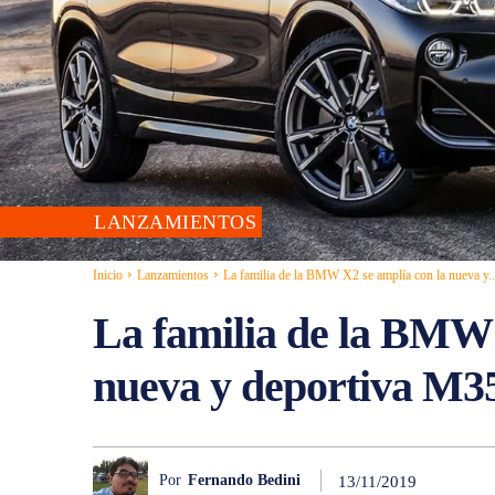
LANZAMIENTOS
Inicio
Lanzamientos
La familia de la BMW X2 se amplía con la nueva y..
La familia de la BMW 
nueva y deportiva M3
Por
Fernando Bedini
13/11/2019