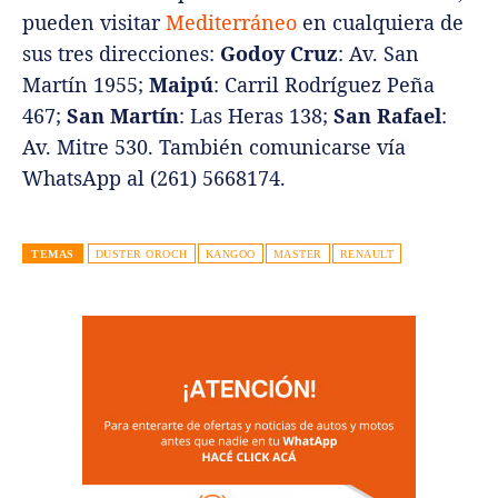
pueden visitar
Mediterráneo
en cualquiera de
sus tres direcciones:
Godoy Cruz
: Av. San
Martín 1955;
Maipú
: Carril Rodríguez Peña
467;
San Martín
: Las Heras 138;
San Rafael
:
Av. Mitre 530. También comunicarse vía
WhatsApp al (261) 5668174.
TEMAS
DUSTER OROCH
KANGOO
MASTER
RENAULT