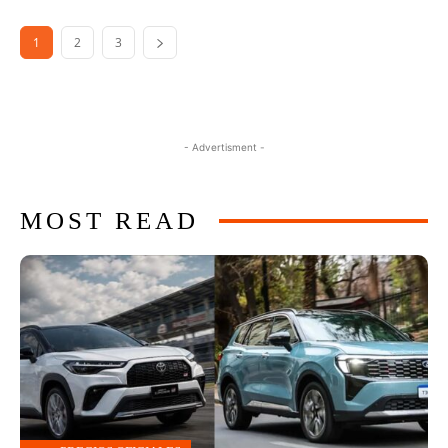
1
2
3
- Advertisment -
MOST READ