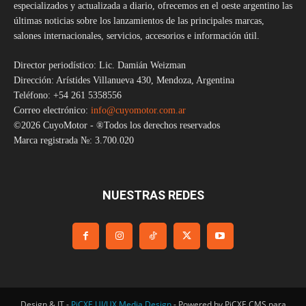
especializados y actualizada a diario, ofrecemos en el oeste argentino las
últimas noticias sobre los lanzamientos de las principales marcas,
salones internacionales, servicios, accesorios e información útil.
Director periodístico: Lic. Damián Weizman
Dirección: Arístides Villanueva 430, Mendoza, Argentina
Teléfono: +54 261 5358556
Correo electrónico:
info@cuyomotor.com.ar
©2026 CuyoMotor - ®Todos los derechos reservados
Marca registrada №: 3.700.020
NUESTRAS REDES
Design & IT -
PiCXE UI/UX Media Design
- Powered by PiCXE CMS para