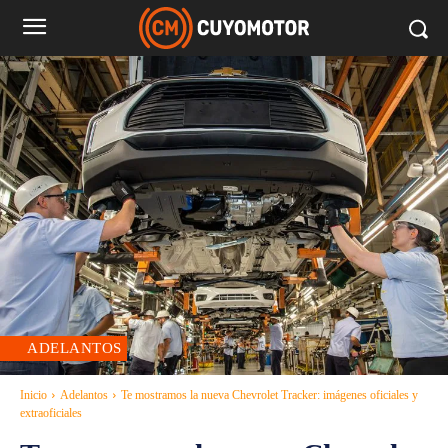
ADELANTOS
Inicio
Adelantos
Te mostramos la nueva Chevrolet Tracker: imágenes oficiales y
extraoficiales