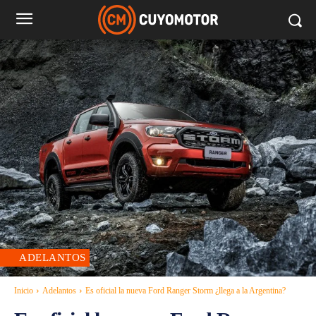
ADELANTOS
Inicio
Adelantos
Es oficial la nueva Ford Ranger Storm ¿llega a la Argentina?