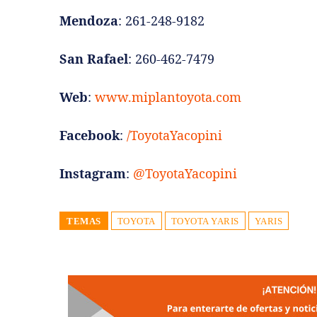
Mendoza
: 261-248-9182
San Rafael
: 260-462-7479
Web
:
www.miplantoyota.com
Facebook
:
/ToyotaYacopini
Instagram
:
@ToyotaYacopini
TEMAS
TOYOTA
TOYOTA YARIS
YARIS