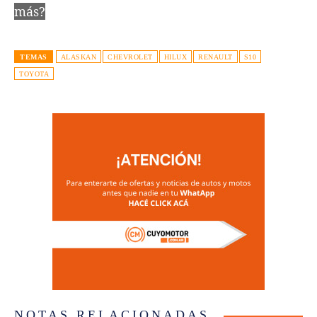
más?
TEMAS
ALASKAN
CHEVROLET
HILUX
RENAULT
S10
TOYOTA
NOTAS RELACIONADAS