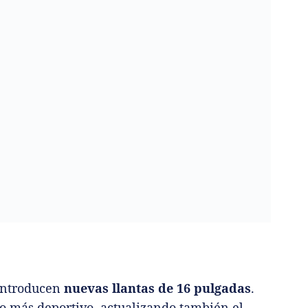
ntroducen
nuevas llantas de 16 pulgadas
.
ño más deportivo, actualizando también el