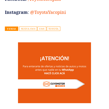
Instagram
:
@ToyotaYacopini
TEMAS
NUEVA SW4
SW4
TOYOTA