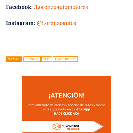
Facebook
:
/Lorenzoautomotores
Instagram
:
@Lorenzoautos
TEMAS
CRONOS
FIAT
FIAT CRONOS