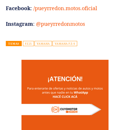
Facebook
:
/pueyrredon.motos.oficial
Instagram
:
@pueyrredonmotos
TEMAS
FZ25
YAMAHA
YAMAHA FZ-S