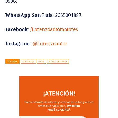
0596.
WhatsApp San Luis
: 2665004887.
Facebook
:
/Lorenzoautomotores
Instagram
:
@Lorenzoautos
TEMAS
CRONOS
FIAT
FIAT CRONOS