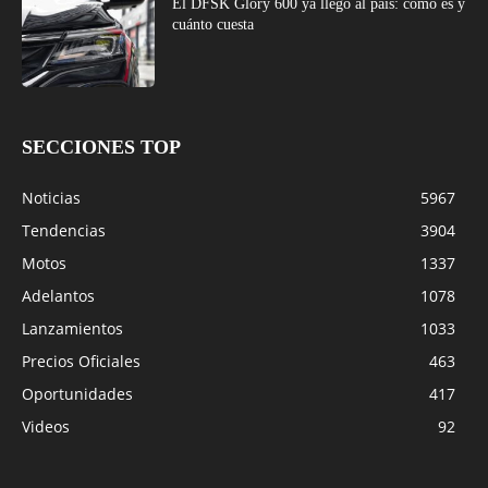
El DFSK Glory 600 ya llegó al país: cómo es y
cuánto cuesta
SECCIONES TOP
Noticias
5967
Tendencias
3904
Motos
1337
Adelantos
1078
Lanzamientos
1033
Precios Oficiales
463
Oportunidades
417
Videos
92