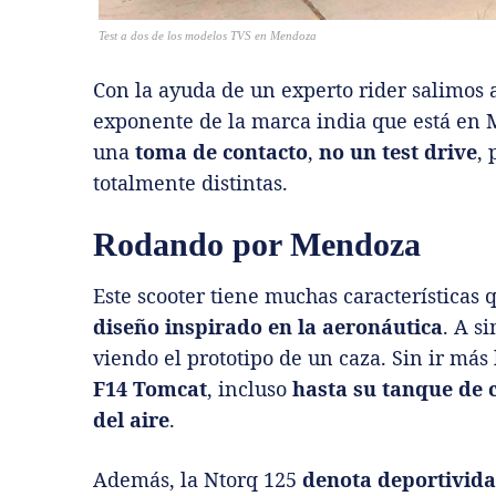
Test a dos de los modelos TVS en Mendoza
Con la ayuda de un experto rider salimos a
exponente de la marca india que está en M
una
toma de contacto
,
no un test drive
,
totalmente distintas.
Rodando por Mendoza
Este scooter tiene muchas características q
diseño inspirado en la aeronáutica
. A s
viendo el prototipo de un caza. Sin ir más 
F14 Tomcat
, incluso
hasta su tanque de 
del aire
.
Además, la Ntorq 125
denota deportivida