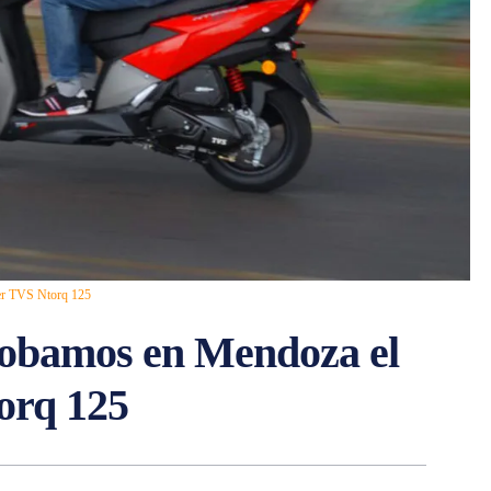
ter TVS Ntorq 125
robamos en Mendoza el
orq 125