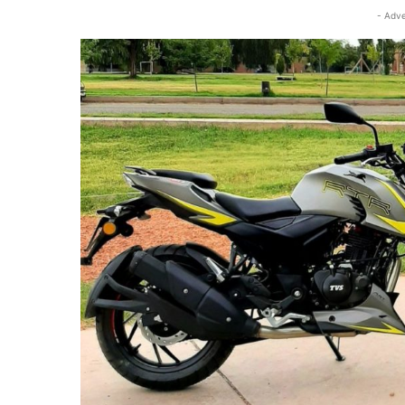
- Adve