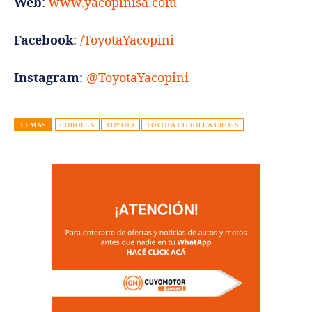
Web
:
www.yacopinisa.com
Facebook
:
/ToyotaYacopini
Instagram
:
@ToyotaYacopini
TEMAS
COROLLA
TOYOTA
TOYOTA COROLLA CROSS