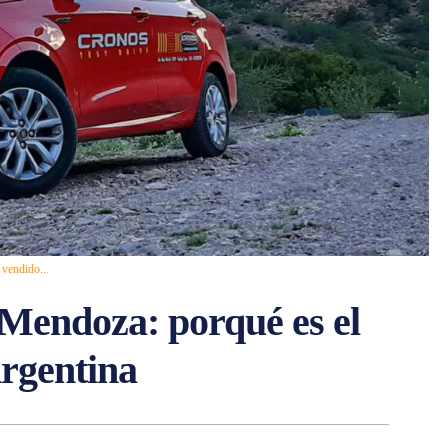
 vendido...
 Mendoza: porqué es el
rgentina