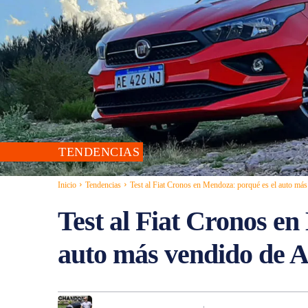
TENDENCIAS
Inicio
Tendencias
Test al Fiat Cronos en Mendoza: porqué es el auto más
Test al Fiat Cronos en
auto más vendido de A