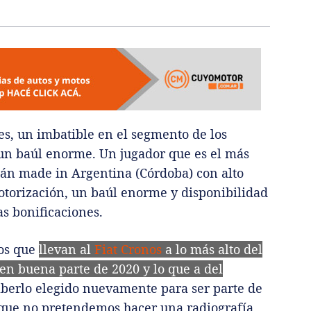
es, un imbatible en el segmento de los
 un baúl enorme. Un jugador que es el más
dán made in Argentina (Córdoba) con alto
otorización, un baúl enorme y disponibilidad
s bonificaciones.
tos que
llevan al
Fiat Cronos
a lo más alto del
en buena parte de 2020 y lo que a del
berlo elegido nuevamente para ser parte de
 que no pretendemos hacer una radiografía