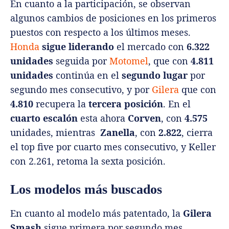
En cuanto a la participación, se observan
algunos cambios de posiciones en los primeros
puestos con respecto a los últimos meses.
Honda
sigue liderando
el mercado con
6.322
unidades
seguida por
Motomel
, que con
4.811
unidades
continúa en el
segundo lugar
por
segundo mes consecutivo, y por
Gilera
que con
4.810
recupera la
tercera posición
. En el
cuarto escalón
esta ahora
Corven
, con
4.575
unidades, mientras
Zanella
, con
2.822
, cierra
el top five por cuarto mes consecutivo, y Keller
con 2.261, retoma la sexta posición.
Los modelos más buscados
En cuanto al modelo más patentado, la
Gilera
Smash
sigue primera por segundo mes,