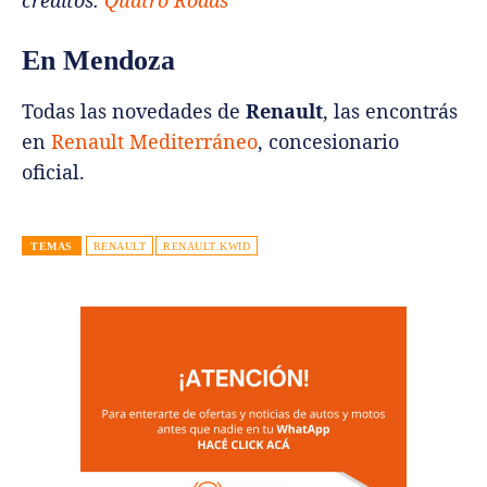
créditos:
Quatro Rodas
En Mendoza
Todas las novedades de
Renault
, las encontrás
en
Renault Mediterráneo
, concesionario
oficial.
TEMAS
RENAULT
RENAULT KWID