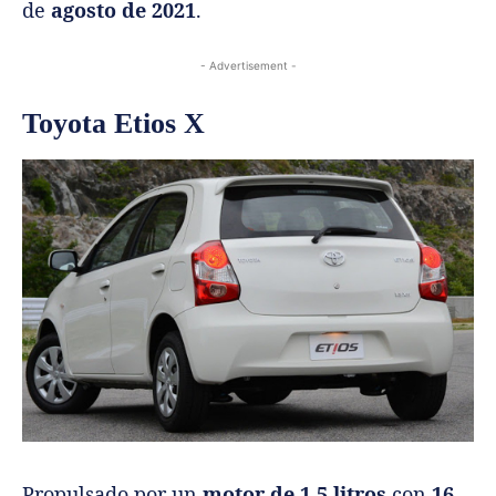
de
agosto de 2021
.
- Advertisement -
Toyota Etios X
Propulsado por un
motor de 1.5 litros
con
16